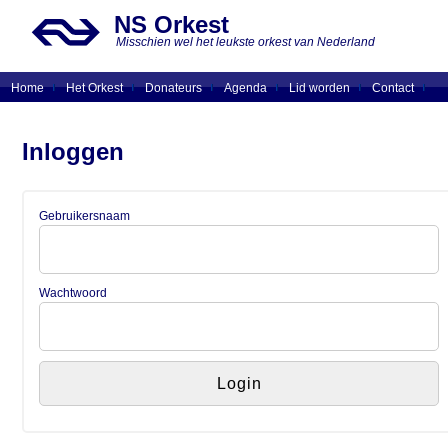
NS Orkest
Misschien wel het leukste orkest van Nederland
Home
Het Orkest
Donateurs
Agenda
Lid worden
Contact
Inloggen
Gebruikersnaam
Wachtwoord