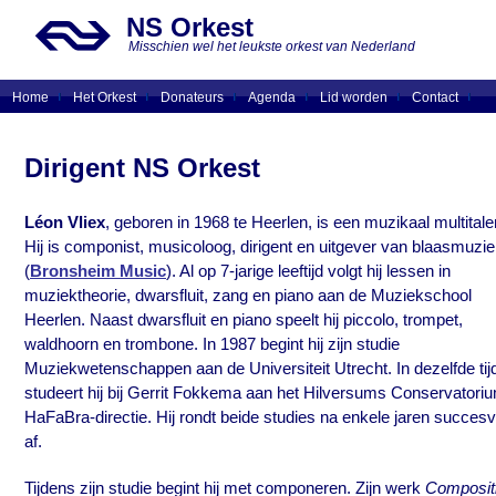
NS Orkest
Misschien wel het leukste orkest van Nederland
Home
Het Orkest
Donateurs
Agenda
Lid worden
Contact
Dirigent NS Orkest
Léon Vliex
, geboren in 1968 te Heerlen, is een muzikaal multitale
Hij is componist, musicoloog, dirigent en uitgever van blaasmuzi
(
Bronsheim Music
). Al op 7-jarige leeftijd volgt hij lessen in
muziektheorie, dwarsfluit, zang en piano aan de Muziekschool
Heerlen. Naast dwarsfluit en piano speelt hij piccolo, trompet,
waldhoorn en trombone. In 1987 begint hij zijn studie
Muziekwetenschappen aan de Universiteit Utrecht. In dezelfde tij
studeert hij bij Gerrit Fokkema aan het Hilversums Conservatori
HaFaBra-directie. Hij rondt beide studies na enkele jaren succesv
af.
Tijdens zijn studie begint hij met componeren. Zijn werk
Composit