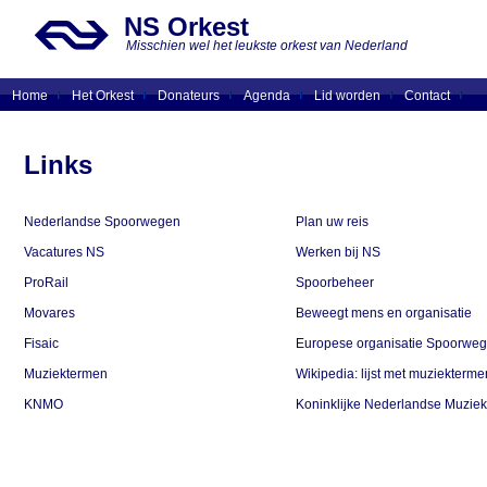
NS Orkest
Misschien wel het leukste orkest van Nederland
Home
Het Orkest
Donateurs
Agenda
Lid worden
Contact
Links
Nederlandse Spoorwegen
Plan uw reis
Vacatures NS
Werken bij NS
ProRail
Spoorbeheer
Movares
Beweegt mens en organisatie
Fisaic
Europese organisatie Spoorweg
Muziektermen
Wikipedia: lijst met muziekterme
KNMO
Koninklijke Nederlandse Muziek